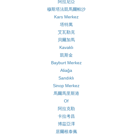
阿拉尼亞
穆斯塔法凱馬爾帕沙
Kars Merkez
塔特萬
艾瓦勒克
貝爾加馬
Kavaklı
凱斯金
Bayburt Merkez
Aliağa
Sandıklı
Sinop Merkez
馬爾馬里斯港
Of
阿拉克勒
卡拉考昌
博茲亞澤
居爾根泰佩