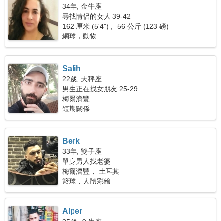
34年, 金牛座
尋找情侶的女人 39-42
162 厘米 (5'4")， 56 公斤 (123 磅)
網球，動物
Salih
22歲, 天秤座
男生正在找女朋友 25-29
梅爾濟豐
短期關係
Berk
33年, 雙子座
單身男人找老婆
梅爾濟豐， 土耳其
籃球，人體彩繪
Alper