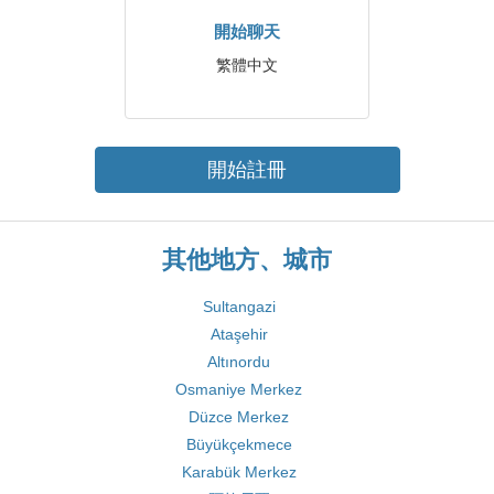
開始聊天
繁體中文
開始註冊
其他地方、城市
Sultangazi
Ataşehir
Altınordu
Osmaniye Merkez
Düzce Merkez
Büyükçekmece
Karabük Merkez