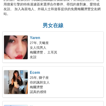
用搜索引擎的特殊過濾器來選擇合作夥伴、尋找約會對象、愛情或
友誼。 加入為當地人、外籍人士和遊客提供的免費梅爾濟豐交友網
站。
男女在線
Yaren
27年, 天蠍座
女人找男人
梅爾濟豐， 土耳其
友誼
Ecem
25年, 獅子座
你的諷刺女人
梅爾濟豐
認真的感情