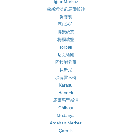
Iğdır Merkez
穆斯塔法凱馬爾帕沙
努賽賓
厄代米什
博聚於克
梅爾濟豐
Torbalı
尼克薩爾
阿拉謝希爾
貝斯尼
埃德雷米特
Karasu
Hendek
馬爾馬里斯港
Gölbaşı
Mudanya
Ardahan Merkez
Çermik