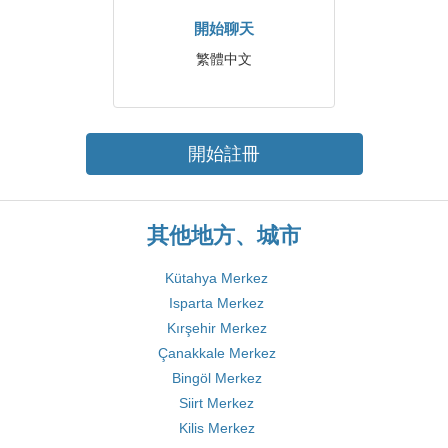
開始聊天
繁體中文
開始註冊
其他地方、城市
Kütahya Merkez
Isparta Merkez
Kırşehir Merkez
Çanakkale Merkez
Bingöl Merkez
Siirt Merkez
Kilis Merkez