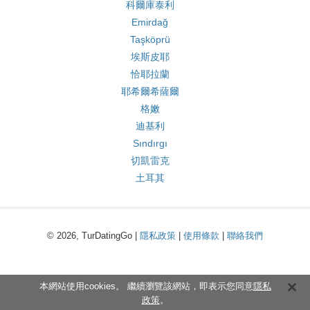
科爾庫泰利
Emirdağ
Taşköprü
埃斯皮耶
恰耶拉蘭
耶希爾希薩爾
格嫩
迪基利
Sındırgı
切凱雷克
土耳其
© 2026, TurDatingGo |
隱私政策
|
使用條款
|
聯絡我們
本網站使用cookies。 繼續瀏覽該網站，即表示您同意
隱私
政策
。