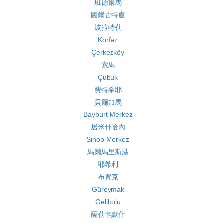
班德爾馬
圖爾古特盧
波拉特勒
Körfez
Çerkezköy
索馬
Çubuk
費特希耶
貝爾加馬
Bayburt Merkez
居米什哈內
Sinop Merkez
馬爾馬里斯港
耶希利
布賈克
Güroymak
Gelibolu
薩勒卡默什