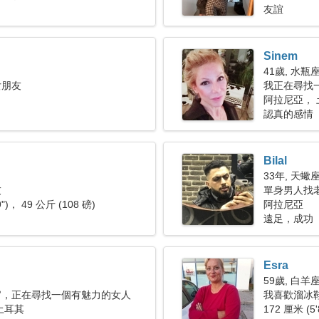
友誼
Sinem
41歲, 水瓶
女朋友
我正在尋找
阿拉尼亞， 
認真的感情
Bilal
33年, 天蠍
友
單身男人找老婆
9")， 49 公斤 (108 磅)
阿拉尼亞
遠足，成功
Esra
59歲, 白羊
官，正在尋找一個有魅力的女人
我喜歡溜冰
土耳其
172 厘米 (5'