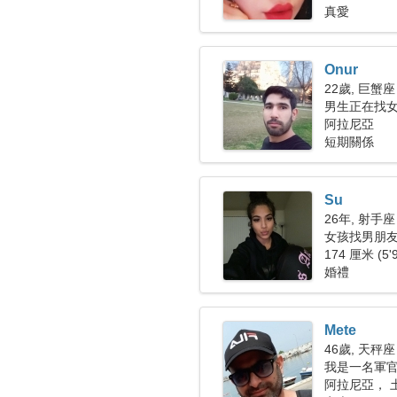
真愛
Onur
22歲, 巨蟹座
男生正在找
阿拉尼亞
短期關係
Su
26年, 射手座
女孩找男朋
174 厘米 (5'
婚禮
Mete
46歲, 天秤座
我是一名軍
阿拉尼亞， 