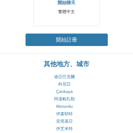
開始聊天
繁體中文
開始註冊
其他地方、城市
迪亞巴克爾
科尼亞
Çankaya
阿達帕扎勒
Altınordu
伊森耶特
安塔基亞
伊芝米特