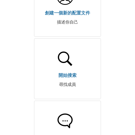
創建一個新的配置文件
描述你自己
開始搜索
尋找成員