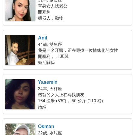
31年, 處女座
單身女人找老公
開塞利
機器人，動物
Anil
44歲, 雙魚座
我是一名牙醫，正在尋找一位情緒化的女性
開塞利， 土耳其
短期關係
Yasemin
24年, 天秤座
機智的女人正在尋找朋友
164 厘米 (5'5")， 50 公斤 (110 磅)
婚姻
Osman
22歲, 水瓶座