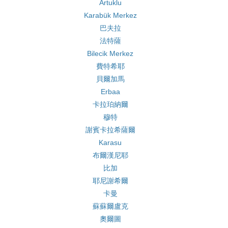
Artuklu
Karabük Merkez
巴夫拉
法特薩
Bilecik Merkez
費特希耶
貝爾加馬
Erbaa
卡拉珀納爾
穆特
謝賓卡拉希薩爾
Karasu
布爾漢尼耶
比加
耶尼謝希爾
卡曼
蘇蘇爾盧克
奧爾圖