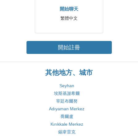
開始聊天
繁體中文
開始註冊
其他地方、城市
Seyhan
埃斯基謝希爾
宰廷布爾努
Adıyaman Merkez
喬爾盧
Kırıkkale Merkez
錫韋雷克