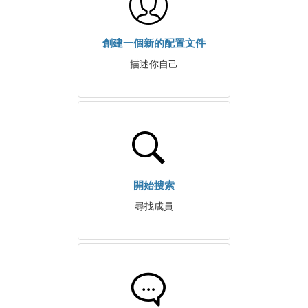
創建一個新的配置文件
描述你自己
開始搜索
尋找成員