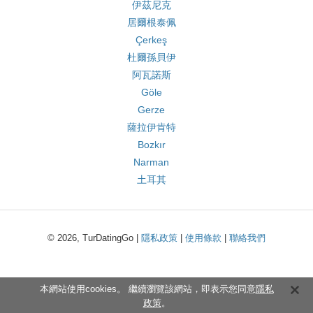
伊茲尼克
居爾根泰佩
Çerkeş
杜爾孫貝伊
阿瓦諾斯
Göle
Gerze
薩拉伊肯特
Bozkır
Narman
土耳其
© 2026, TurDatingGo |
隱私政策
|
使用條款
|
聯絡我們
本網站使用cookies。 繼續瀏覽該網站，即表示您同意
隱私
政策
。