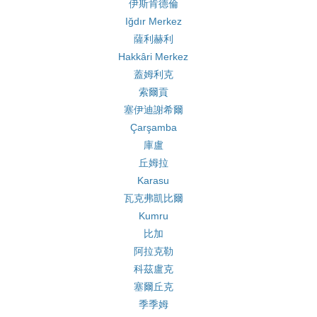
伊斯肯德倫
Iğdır Merkez
薩利赫利
Hakkâri Merkez
蓋姆利克
索爾貢
塞伊迪謝希爾
Çarşamba
庫盧
丘姆拉
Karasu
瓦克弗凱比爾
Kumru
比加
阿拉克勒
科茲盧克
塞爾丘克
季季姆