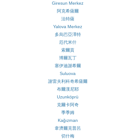
Giresun Merkez
阿克希薩爾
法特薩
Yalova Merkez
多烏巴亞澤特
厄代米什
索爾貢
博爾瓦丁
塞伊迪謝希爾
Suluova
謝雷夫利科奇希薩爾
布爾漢尼耶
Uzunköprü
克爾卡阿奇
季季姆
Kağızman
韋濟爾克普呂
切什梅