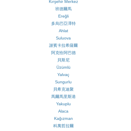
Kırşehir Merkez
班德爾馬
Ereğli
多烏巴亞澤特
Ahlat
Suluova
謝賓卡拉希薩爾
阿克恰阿巴德
貝斯尼
Üzümlü
Yalvaç
Sungurlu
貝希克迪聚
馬爾馬里斯港
Yakuplu
Alaca
Kağızman
科萬哲拉爾