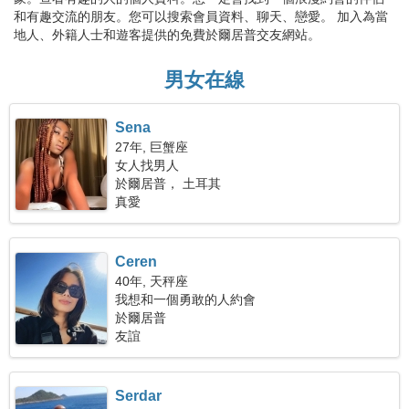
和有趣交流的朋友。您可以搜索會員資料、聊天、戀愛。 加入為當
地人、外籍人士和遊客提供的免費於爾居普交友網站。
男女在線
Sena
27年, 巨蟹座
女人找男人
於爾居普， 土耳其
真愛
Ceren
40年, 天秤座
我想和一個勇敢的人約會
於爾居普
友誼
Serdar