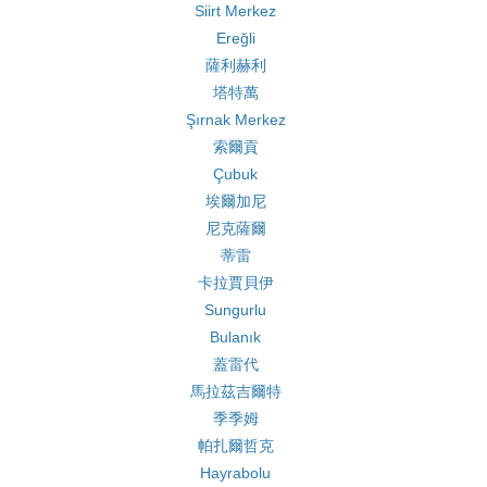
Siirt Merkez
Ereğli
薩利赫利
塔特萬
Şırnak Merkez
索爾貢
Çubuk
埃爾加尼
尼克薩爾
蒂雷
卡拉賈貝伊
Sungurlu
Bulanık
蓋雷代
馬拉茲吉爾特
季季姆
帕扎爾哲克
Hayrabolu