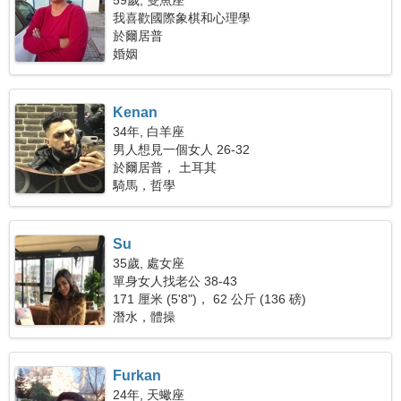
59歲, 雙魚座
我喜歡國際象棋和心理學
於爾居普
婚姻
Kenan
34年, 白羊座
男人想見一個女人 26-32
於爾居普， 土耳其
騎馬，哲學
Su
35歲, 處女座
單身女人找老公 38-43
171 厘米 (5'8")， 62 公斤 (136 磅)
潛水，體操
Furkan
24年, 天蠍座