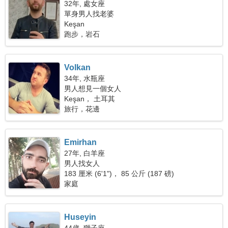
32年, 處女座
單身男人找老婆
Keşan
跑步，岩石
Volkan
34年, 水瓶座
男人想見一個女人
Keşan， 土耳其
旅行，花邊
Emirhan
27年, 白羊座
男人找女人
183 厘米 (6'1")， 85 公斤 (187 磅)
家庭
Huseyin