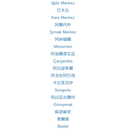
Iğdır Merkez
巴夫拉
Kars Merkez
阿爾代申
Şırnak Merkez
阿納穆爾
Menemen
阿迪爾傑瓦茲
Çarşamba
阿拉謝希爾
阿克恰阿巴德
卡拉賈貝伊
Sungurlu
馬拉茲吉爾特
Güroymak
蘇謝赫里
奧爾圖
Baskil