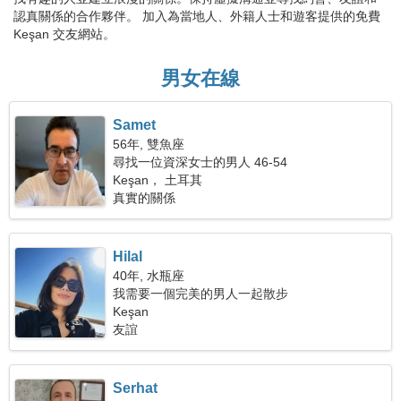
認真關係的合作夥伴。 加入為當地人、外籍人士和遊客提供的免費
Keşan 交友網站。
男女在線
Samet
56年, 雙魚座
尋找一位資深女士的男人 46-54
Keşan， 土耳其
真實的關係
Hilal
40年, 水瓶座
我需要一個完美的男人一起散步
Keşan
友誼
Serhat