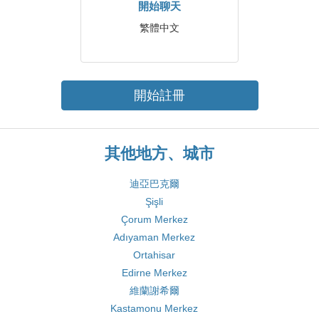
開始聊天
繁體中文
開始註冊
其他地方、城市
迪亞巴克爾
Şişli
Çorum Merkez
Adıyaman Merkez
Ortahisar
Edirne Merkez
維蘭謝希爾
Kastamonu Merkez