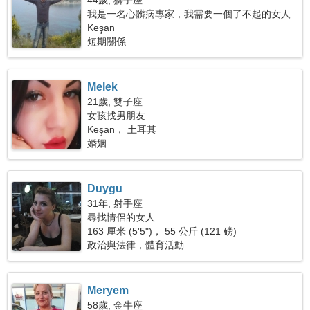
44歲, 獅子座
我是一名心髒病專家，我需要一個了不起的女人
Keşan
短期關係
Melek
21歲, 雙子座
女孩找男朋友
Keşan， 土耳其
婚姻
Duygu
31年, 射手座
尋找情侶的女人
163 厘米 (5'5")， 55 公斤 (121 磅)
政治與法律，體育活動
Meryem
58歲, 金牛座