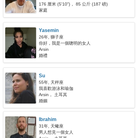
176 厘米 (5'10")， 85 公斤 (187 磅)
家庭
Yasemin
26年, 獅子座
你好，我是一個聰明的女人
Arsin
婚禮
Su
55年, 天秤座
我喜歡游泳和瑜伽
Arsin， 土耳其
婚姻
Ibrahim
31年, 天蠍座
男人想見一個女人