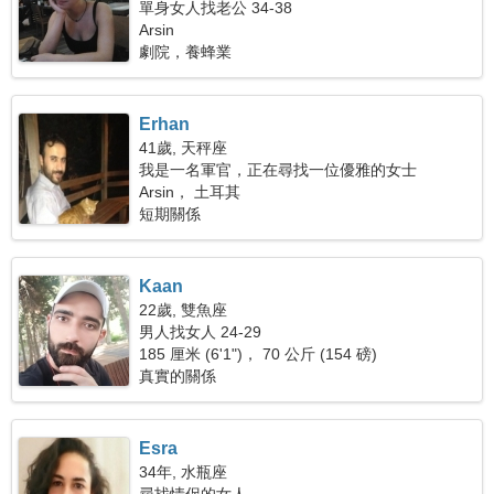
單身女人找老公 34-38
Arsin
劇院，養蜂業
Erhan
41歲, 天秤座
我是一名軍官，正在尋找一位優雅的女士
Arsin， 土耳其
短期關係
Kaan
22歲, 雙魚座
男人找女人 24-29
185 厘米 (6'1")， 70 公斤 (154 磅)
真實的關係
Esra
34年, 水瓶座