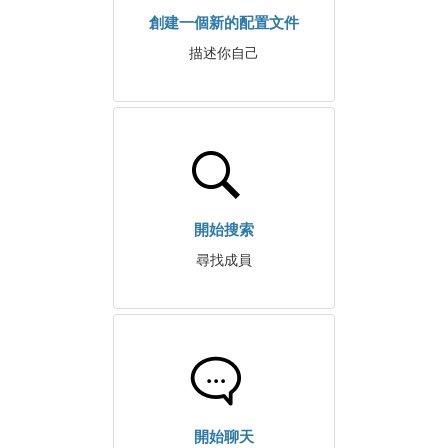
創建一個新的配置文件
描述你自己
開始搜索
尋找成員
開始聊天